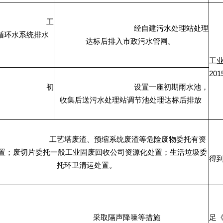
工
经自建污水处理站处理
循环水系统排水
达标后排入市政污水管网。
工
201
初
设置一座初期雨水池，
收集后送污水处理站调节池处理达标后排放
工艺塔废渣、预缩系统废渣等危险废物委托有资
置；废切片委托一般工业固废回收公司资源化处置；生活垃圾委
得
托环卫清运处置。
采取隔声降噪等措施
足