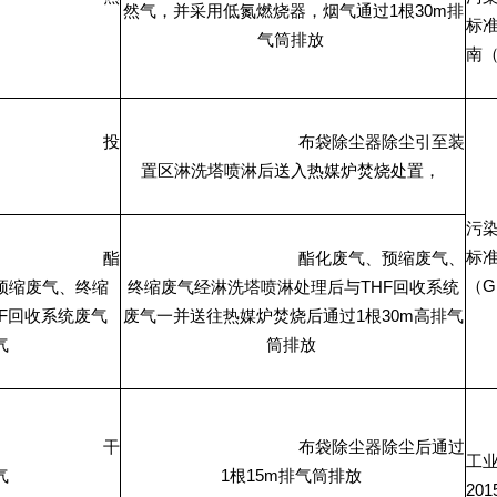
1
30m
然气，并采用低氮燃烧器，烟气通过
根
排
标
气筒排放
南
投
布袋除尘器除尘引至装
置区淋洗塔喷淋后送入热媒炉焚烧处置，
污
标
酯
酯化废气、预缩废气、
G
THF
（
预缩废气、终缩
终缩废气经淋洗塔喷淋处理后与
回收系统
F
1
30m
回收系统废气
废气一并送往热媒炉焚烧后通过
根
高排气
气
筒排放
干
布袋除尘器除尘后通过
工
1
15m
气
根
排气筒排放
201