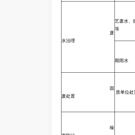
艺废水、
等
废
水治理
期雨水
固
质单位处
废处置
噪