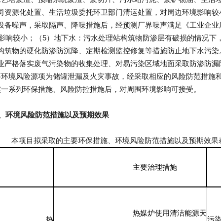
司资源化处置、生活垃圾委托环卫部门清运处置，对周边环境影响较
备噪声，采取隔声、降噪措施后，经预测厂界噪声满足《工业企业厂界
境影响较小；（5）地下水：污水处理站构筑物防渗层有破损的情况
构筑物的硬化防渗防沉降、定期检测监控修复等措施防止地下水污染
业严格落实废气污染物的收集处理、对易污染区域地面采取
防渗防漏
要环境风险源项为储罐泄漏及火灾事故，经采取相应的风险防范措施
、环境风险防范措施以及预期效果
主要治理措施
热媒炉使用清洁能源天
热
污