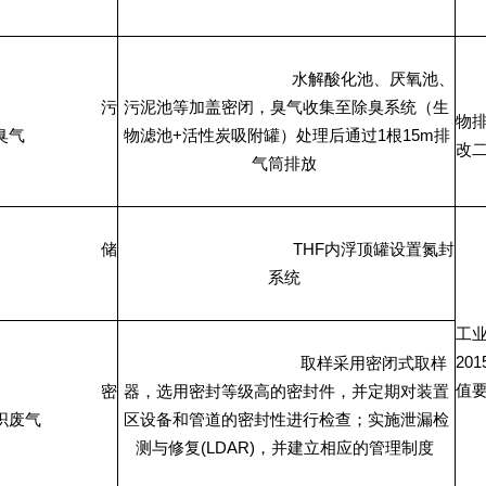
水解酸化池、厌氧池、
污
污泥池等加盖密闭，臭气收集至除臭系统（生
物
+
1
15m
臭气
物滤池
活性炭吸附罐）处理后通过
根
排
改
气筒排放
THF
储
内浮顶罐设置氮封
系统
工
201
取样采用密闭式取样
值
密
器，选用密封等级高的密封件，并定期对装置
织废气
区设备和管道的密封性进行检查；实施泄漏检
(LDAR)
测与修复
，并建立相应的管理制度