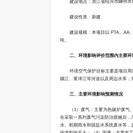
	建设规模：本项目以 PTA、AA、BDO 等为原料，生产PBAT树脂。根据市场供需分析，项目决定分两期建设，本项目为一期，年产能30万
二、环境影响评价范围内主要环
	环境空气保护目标主要是项目周边剡湖街道、浦口街道、三江街道辖区内部分村庄、社区以及学校、妇幼保健院等；地表水保护目标为曹
三、主要环境影响预测情况
	（1）废气：主要为热媒炉废气、投料粉尘、工艺有机废气、污水站废气、罐区废气、密封点无组织废气等，根据大气环境影响预测结果，
在采取一系列废气污染防治措施后，
水、初期雨水和脱盐水系统废水等，
环境影响不大；（3）固废：主要有