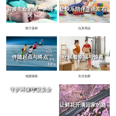
迎接生命的第一声啼
让快乐陪伴生活左右
哭
医疗器材
玩具用品
伴随起点与终点
守候着幸福与惊喜
地面铺装
生活包胶
守护环保守卫安全
工业用胶
让鲜花开满回家的路